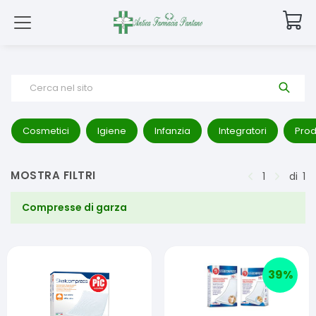
Cerca nel sito
Cosmetici
Igiene
Infanzia
Integratori
Prod
MOSTRA FILTRI
1
di
1
Compresse di garza
39
%