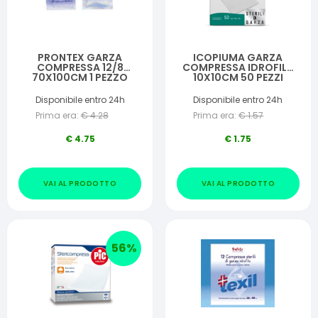
PRONTEX GARZA
ICOPIUMA GARZA
COMPRESSA 12/8
COMPRESSA IDROFILA
70X100CM 1 PEZZO
10X10CM 50 PEZZI
Disponibile entro 24h
Disponibile entro 24h
Prima era:
€
4.28
Prima era:
€
1.57
€
4.75
€
1.75
VAI AL PRODOTTO
VAI AL PRODOTTO
56
%