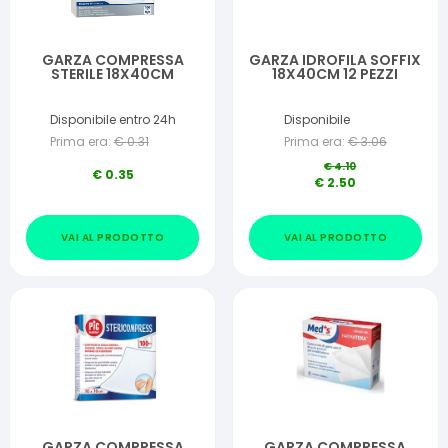
GARZA COMPRESSA
GARZA IDROFILA SOFFIX
STERILE 18X40CM
18X40CM 12 PEZZI
Disponibile entro 24h
Disponibile
Prima era:
€
0.31
Prima era:
€
3.06
€
4.10
€
0.35
€
2.50
VAI AL PRODOTTO
VAI AL PRODOTTO
GARZA COMPRESSA
GARZA COMPRESSA