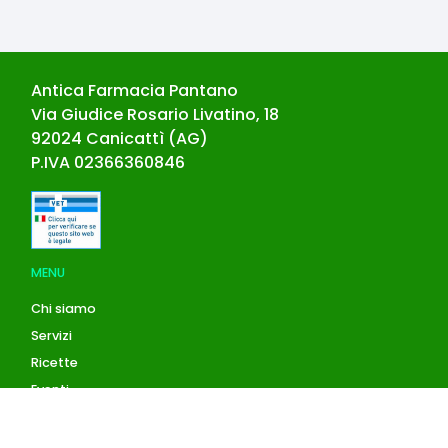
Antica Farmacia Pantano
Via Giudice Rosario Livatino, 18
92024
Canicattì
(
AG
)
P.IVA
02366360846
MENU
Chi siamo
Servizi
Ricette
Eventi
Blog