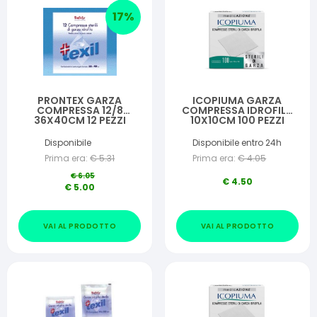
17
%
PRONTEX GARZA
ICOPIUMA GARZA
COMPRESSA 12/8
COMPRESSA IDROFILA
36X40CM 12 PEZZI
10X10CM 100 PEZZI
Disponibile
Disponibile entro 24h
Prima era:
€
5.31
Prima era:
€
4.05
€
6.05
€
4.50
€
5.00
VAI AL PRODOTTO
VAI AL PRODOTTO