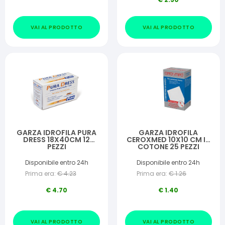
VAI AL PRODOTTO
VAI AL PRODOTTO
GARZA IDROFILA PURA
GARZA IDROFILA
DRESS 18X40CM 12
CEROXMED 10X10 CM IN
PEZZI
COTONE 25 PEZZI
Disponibile entro 24h
Disponibile entro 24h
Prima era:
€
4.23
Prima era:
€
1.26
€
4.70
€
1.40
VAI AL PRODOTTO
VAI AL PRODOTTO