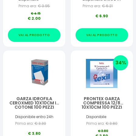
Prima era:
€
3.95
Prima era:
€
6.21
€
4.15
€
6.90
€
2.00
VAI AL PRODOTTO
VAI AL PRODOTTO
34
%
GARZA IDROFILA
PRONTEX GARZA
CEROXMED 10X10CM IN
COMPRESSA 12/8
COTONE 100 PEZZI
10X10CM 100 PEZZI
Disponibile entro 24h
Disponibile
Prima era:
€
3.30
Prima era:
€
3.80
€
3.80
€
3.80
€
2.50