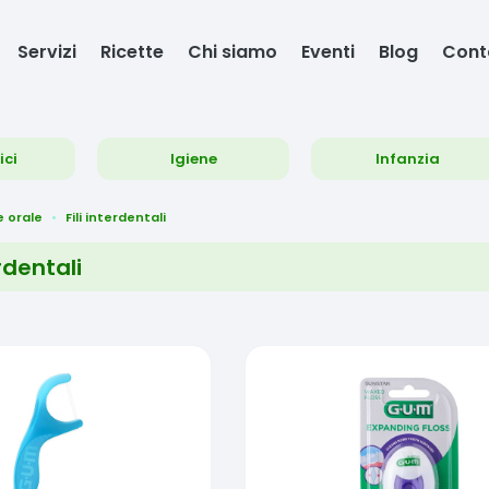
Servizi
Ricette
Chi siamo
Eventi
Blog
Cont
ici
Igiene
Infanzia
e orale
Fili interdentali
erdentali