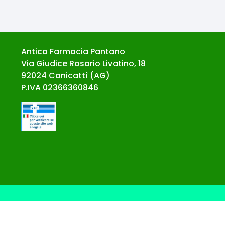
Antica Farmacia Pantano
Via Giudice Rosario Livatino, 18
92024
Canicattì
(
AG
)
P.IVA
02366360846
© Ecommerce Farmacie