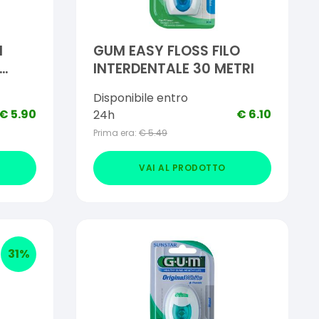
N
GUM EASY FLOSS FILO
INTERDENTALE 30 METRI
0 M
Disponibile entro
€
5.90
€
6.10
24h
Prima era:
€
5.49
VAI AL PRODOTTO
31
%