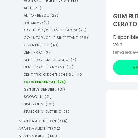
ACCESSORI IGIENE ORALE
(
13
)
AFTE
(
26
)
GUM BUT
ALITO FRESCO
(
29
)
CERATO 
BRUXISMO
(
2
)
COLLUTORI/GEL ANTI-PLACCA
(
29
)
Disponibil
COLLUTORI/GEL DISINFETTANTI
(
36
)
24h
CURA PROTESI
(
49
)
Prima era:
€
DENTIFRICI
(
37
)
DENTIFRICI OMEOPOATICI
(
5
)
VA
DENTIFRICI SBIANCANTI
(
13
)
DENTIFRICIO DENTI SENSIBILI
(
40
)
FILI INTERDENTALI
(
26
)
GENGIVE SENSIBILI
(
31
)
SCOVOLINI
(
71
)
SPAZZOLINI
(
101
)
SPAZZOLINI ELETTRICI
(
3
)
INFANZIA ACCESSORI
(
244
)
INFANZIA ALIMENTI
(
112
)
INFANZIA IGIENE
(
185
)