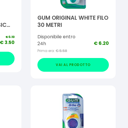
GUM ORIGINAL WHITE FILO
SICO
30 METRI
Disponibile entro
€
5.10
€
3.50
€
6.20
24h
Prima era:
€
5.58
VAI AL PRODOTTO