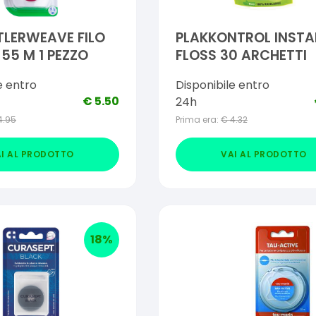
LERWEAVE FILO
PLAKKONTROL INST
55 M 1 PEZZO
FLOSS 30 ARCHETTI
e entro
Disponibile entro
€
5.50
24h
4.95
Prima era:
€
4.32
I AL PRODOTTO
VAI AL PRODOTTO
18
%