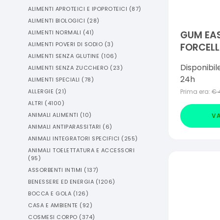
ALIMENTI APROTEICI E IPOPROTEICI
(
87
)
ALIMENTI BIOLOGICI
(
28
)
ALIMENTI NORMALI
(
41
)
GUM EAS
ALIMENTI POVERI DI SODIO
(
3
)
FORCELL
ALIMENTI SENZA GLUTINE
(
106
)
Disponibil
ALIMENTI SENZA ZUCCHERO
(
23
)
24h
ALIMENTI SPECIALI
(
78
)
ALLERGIE
(
21
)
Prima era:
€
ALTRI
(
4100
)
ANIMALI ALIMENTI
(
10
)
VA
ANIMALI ANTIPARASSITARI
(
6
)
ANIMALI INTEGRATORI SPECIFICI
(
255
)
ANIMALI TOELETTATURA E ACCESSORI
(
95
)
ASSORBENTI INTIMI
(
137
)
BENESSERE ED ENERGIA
(
1206
)
BOCCA E GOLA
(
126
)
CASA E AMBIENTE
(
92
)
COSMESI CORPO
(
374
)