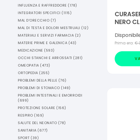
INFLUENZA E RAFFREDDORE
(
178
)
CURASE
INTEGRATORI SPECIFICI
(
1115
)
NERO CL
MAL D'ORECCHIO
(
7
)
MAL DI TESTA E DOLORI MESTRUALI
(
12
)
Disponibil
MATERIALI E SERVIZI FARMACIA
(
2
)
Prima era:
€
MATERIE PRIME E GALENICA
(
43
)
MEDICAZIONE
(
593
)
OCCHI STANCHI E ARROSSATI
(
281
)
VA
OMEOPATIA
(
473
)
ORTOPEDIA
(
255
)
PROBLEMI DELLA PELLE
(
76
)
PROBLEMI DI STOMACO
(
149
)
PROBLEMI INTESTINALI E EMORROIDI
(
699
)
PROTEZIONE SOLARE
(
156
)
RESPIRO
(
169
)
SALUTE DEL NEONATO
(
78
)
SANITARIA
(
677
)
SPORT
(
39
)