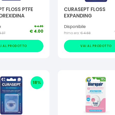
T FLOSS PTFE
CURASEPT FLOSS
OREXIDINA
EXPANDING
e
Disponibile
€
4.85
€
4.00
4.37
Prima era:
€
4.68
I AL PRODOTTO
VAI AL PRODOTTO
18
%