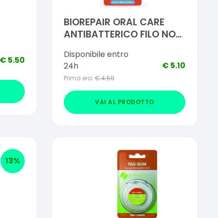
BIOREPAIR ORAL CARE
ANTIBATTERICO FILO NON
CERATO ULTRAPIATTO
Disponibile entro
DENTI SENSIBILI 25+5
€
5.50
€
5.10
24h
METRI
Prima era:
€
4.59
VAI AL PRODOTTO
13
%