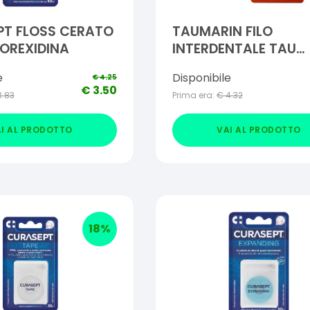
PT FLOSS CERATO
TAUMARIN FILO
OREXIDINA
INTERDENTALE TAU
ACTIVE 25 M
e
Disponibile
€
4.25
€
3.50
3.83
Prima era:
€
4.32
I AL PRODOTTO
VAI AL PRODOTTO
18
%