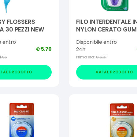
Y FLOSSERS
FILO INTERDENTALE I
A 30 PEZZI NEW
NYLON CERATO GUM
EXPANDING FLOSS 3
e entro
Disponibile entro
€
5.70
24h
4.95
Prima era:
€
5.31
I AL PRODOTTO
VAI AL PRODOTTO