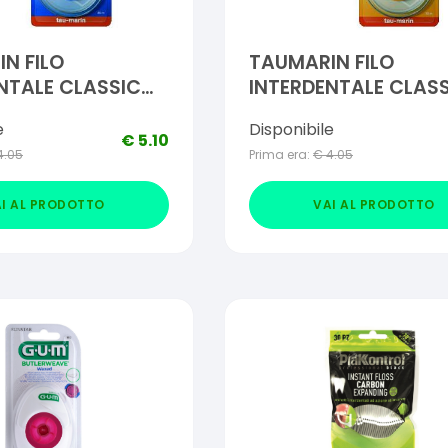
N FILO
TAUMARIN FILO
NTALE CLASSICO
INTERDENTALE CLAS
RATO 50 M
50 M
e
Disponibile
€
5.10
4.05
Prima era:
€
4.05
I AL PRODOTTO
VAI AL PRODOTTO