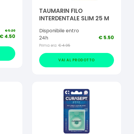
TAUMARIN FILO
INTERDENTALE SLIM 25 M
Disponibile entro
€
5.20
€
4.50
€
5.50
24h
Prima era:
€
4.95
VAI AL PRODOTTO