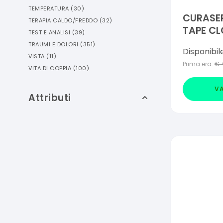
TEMPERATURA
(
30
)
CURASEP
TERAPIA CALDO/FREDDO
(
32
)
TAPE CL
TEST E ANALISI
(
39
)
TRAUMI E DOLORI
(
351
)
Disponibil
VISTA
(
11
)
Prima era:
€
VITA DI COPPIA
(
100
)
VA
Attributi