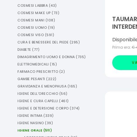
COSMESI LABBRA
(
43
)
COSMESI MAKE UP
(
73
)
TAUMARI
COSMESI MANI
(
108
)
INTERDE
COSMESI UOMO
(
19
)
NON CE
COSMESI VISO
(
591
)
Disponibil
CURA E BENESSERE DEL PIEDE
(
295
)
Prima era:
€
DIABETE
(
77
)
DIMAGRIMENTO UOMO E DONNA
(
735
)
VA
ELETTROMEDICALI
(
15
)
FARMACO PRESCRITTO
(
2
)
GAMBE PESANTI
(
222
)
GRAVIDANZA E MENOPAUSA
(
165
)
IGIENE DELL'ORECCHIO
(
56
)
IGIENE E CURA CAPELLI
(
461
)
IGIENE E DETERSIONE CORPO
(
374
)
IGIENE INTIMA
(
339
)
IGIENE NASINO
(
39
)
IGIENE ORALE
(
511
)