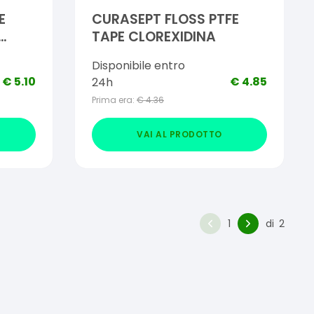
E
CURASEPT FLOSS PTFE
TAPE CLOREXIDINA
Disponibile entro
5+5
€
5.10
€
4.85
24h
Prima era:
€
4.36
VAI AL PRODOTTO
1
di
2