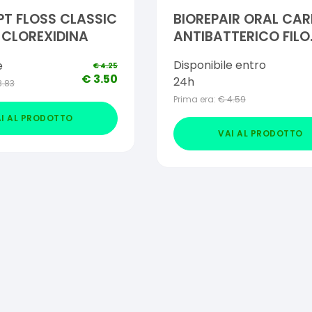
T FLOSS CLASSIC
BIOREPAIR ORAL CAR
CLOREXIDINA
ANTIBATTERICO FILO
CERATO ESPANDIBILE
Disponibile entro
e
€
4.25
GENGIVE DELICATE 2
€
3.50
24h
3.83
METRI
Prima era:
€
4.59
I AL PRODOTTO
VAI AL PRODOTTO