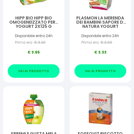
HIPP BIO HIPP BIO
PLASMON LA MERENDA
OMOGENEIZZATO PERA
DEI BAMBINI SAPORE DI
YOGURT 2X125 G
NATURA YOGURT
BISCOTTO ASETTICO 2
X 120 G
Disponibile entro 24h
Disponibile entro 24h
Prima era:
€
3.29
Prima era:
€
3.00
€
3.65
€
3.33
VAI AL PRODOTTO
VAI AL PRODOTTO
SPREMI E GUSTA MELA
FOSFOVIT BISCOTTO