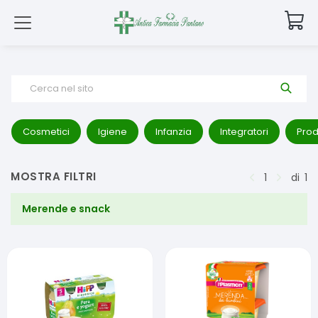
Cerca nel sito
Cosmetici
Igiene
Infanzia
Integratori
Prod
MOSTRA FILTRI
1
di
1
Merende e snack