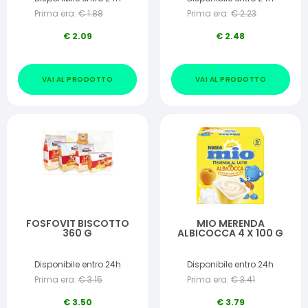
Prima era:
€
1.88
Prima era:
€
2.23
€
2.09
€
2.48
VAI AL PRODOTTO
VAI AL PRODOTTO
FOSFOVIT BISCOTTO
MIO MERENDA
360 G
ALBICOCCA 4 X 100 G
Disponibile entro 24h
Disponibile entro 24h
Prima era:
€
3.15
Prima era:
€
3.41
€
3.50
€
3.79