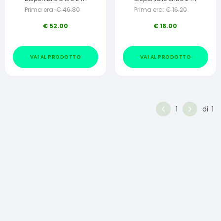
Prima era:
€
46.80
Prima era:
€
16.20
€
52.00
€
18.00
VAI AL PRODOTTO
VAI AL PRODOTTO
1
di
1