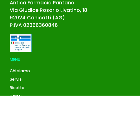
Antica Farmacia Pantano
Via Giudice Rosario Livatino, 18
92024
Canicattì
(
AG
)
P.IVA
02366360846
MENU
Chi siamo
Servizi
Ricette
Eventi
Blog
AZIENDA
Contatti
Accedi