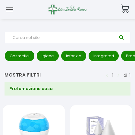
Cerca nel sito
Cosmetici
Igiene
Infanzia
Integratori
Prod
MOSTRA FILTRI
1
di
1
Profumazione casa