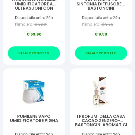
UMIDIFICATORE A
SINTONIA DIFFUSORE A
ULTRASUONI CON
BASTONCINI
PROIETTORE IMMAGINI
Disponibile entro 24h
Disponibile entro 24h
Prima era:
€
62.91
Prima era:
€
8.55
€
69.90
€
9.50
VAI AL PRODOTTO
VAI AL PRODOTTO
PUMILENE VAPO
I PROFUMI DELLA CASA
UMIDIFICATORE PIGNA
CACAO ZENZERO-
BASTONCINI AROMATICI
100 ML
Disponibile entro 24h
Disponibile entro 24h