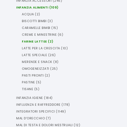
INFANZIA ACCESSORI
(
245
)
INFANZIA ALIMENTI
(
109
)
ACQUA
(
2
)
BISCOTTI BIMBI
(
3
)
CARAMELLE BIMBI
(
15
)
CREME E MINESTRINE
(
6
)
FARINE LATTEE
(
2
)
LATTE PER LA CRESCITA
(
10
)
LATTE SPECIALE
(
26
)
MERENDE E SNACK
(
8
)
OMOGENEIZZATI
(
25
)
PASTI PRONTI
(
2
)
PASTINE
(
5
)
TISANE
(
5
)
INFANZIA IGIENE
(
184
)
INFLUENZA E RAFFREDDORE
(
178
)
INTEGRATORI SPECIFICI
(
1149
)
MAL D'ORECCHIO
(
7
)
MAL DI TESTA E DOLORI MESTRUALI
(
12
)