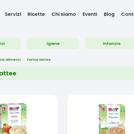
Servizi
Ricette
Chi siamo
Eventi
Blog
Cont
ici
Igiene
Infanzia
zia alimenti
Farine lattee
lattee