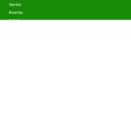
Servizi
Ricette
Eventi
Blog
AZIENDA
Contatti
Accedi
Registrati
Privacy Policy
Condizioni d'uso
INFORMAZIONI
Condizioni di vendita
Pagamenti accettati