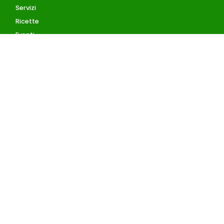
Servizi
Ricette
Eventi
Blog
AZIENDA
Contatti
Accedi
Registrati
Privacy Policy
Condizioni d'uso
INFORMAZIONI
Condizioni di vendita
Pagamenti accettati