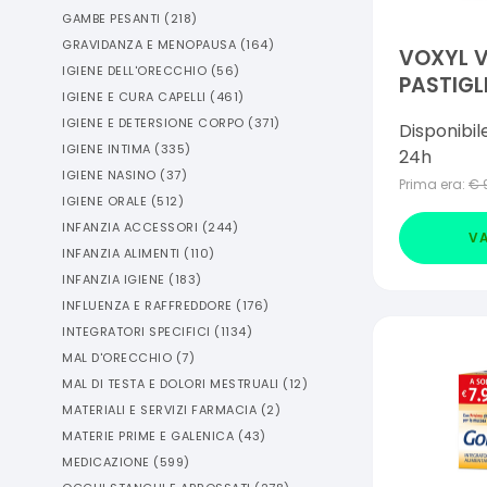
GAMBE PESANTI
(
218
)
GRAVIDANZA E MENOPAUSA
(
164
)
VOXYL 
IGIENE DELL'ORECCHIO
(
56
)
PASTIGL
IGIENE E CURA CAPELLI
(
461
)
IGIENE E DETERSIONE CORPO
(
371
)
Disponibil
IGIENE INTIMA
(
335
)
24h
IGIENE NASINO
(
37
)
Prima era:
€
IGIENE ORALE
(
512
)
INFANZIA ACCESSORI
(
244
)
VA
INFANZIA ALIMENTI
(
110
)
INFANZIA IGIENE
(
183
)
INFLUENZA E RAFFREDDORE
(
176
)
INTEGRATORI SPECIFICI
(
1134
)
MAL D'ORECCHIO
(
7
)
MAL DI TESTA E DOLORI MESTRUALI
(
12
)
MATERIALI E SERVIZI FARMACIA
(
2
)
MATERIE PRIME E GALENICA
(
43
)
MEDICAZIONE
(
599
)