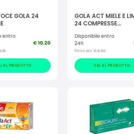
VOCE GOLA 24
GOLA ACT MIELE E L
IE
24 COMPRESSE
OROSOLUBILI CON
e entro
Disponibile entro
EDULCORANTI
€
10.20
24h
9.18
Prima era:
€
6.90
I AL PRODOTTO
VAI AL PRODOTTO