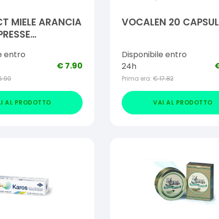
T MIELE ARANCIA
VOCALEN 20 CAPSUL
PRESSE
BILI
e entro
Disponibile entro
€
7.90
24h
6.90
Prima era:
€
17.82
I AL PRODOTTO
VAI AL PRODOTTO