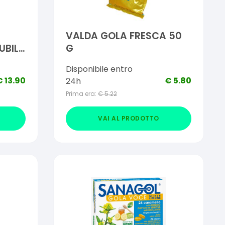
VALDA GOLA FRESCA 50
BILI
G
Disponibile entro
€
13.90
€
5.80
24h
Prima era:
€
5.22
VAI AL PRODOTTO