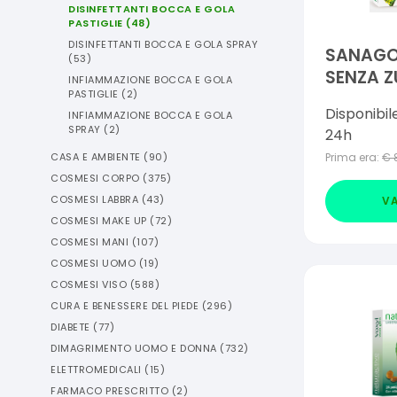
DISINFETTANTI BOCCA E GOLA
PASTIGLIE
(
48
)
DISINFETTANTI BOCCA E GOLA SPRAY
SANAGO
(
53
)
SENZA 
INFIAMMAZIONE BOCCA E GOLA
PASTIGLIE
(
2
)
24 CAR
Disponibil
INFIAMMAZIONE BOCCA E GOLA
SPRAY
(
2
)
24h
CASA E AMBIENTE
(
90
)
Prima era:
€
COSMESI CORPO
(
375
)
COSMESI LABBRA
(
43
)
VA
COSMESI MAKE UP
(
72
)
COSMESI MANI
(
107
)
COSMESI UOMO
(
19
)
COSMESI VISO
(
588
)
CURA E BENESSERE DEL PIEDE
(
296
)
DIABETE
(
77
)
DIMAGRIMENTO UOMO E DONNA
(
732
)
ELETTROMEDICALI
(
15
)
FARMACO PRESCRITTO
(
2
)