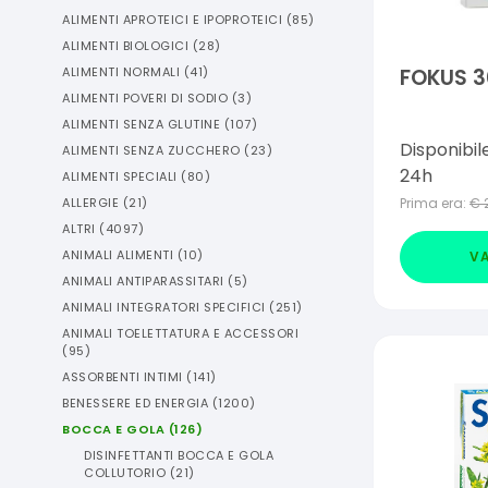
ALIMENTI APROTEICI E IPOPROTEICI
(
85
)
ALIMENTI BIOLOGICI
(
28
)
ALIMENTI NORMALI
(
41
)
FOKUS 
ALIMENTI POVERI DI SODIO
(
3
)
ALIMENTI SENZA GLUTINE
(
107
)
Disponibil
ALIMENTI SENZA ZUCCHERO
(
23
)
24h
ALIMENTI SPECIALI
(
80
)
ALLERGIE
(
21
)
Prima era:
€
ALTRI
(
4097
)
ANIMALI ALIMENTI
(
10
)
VA
ANIMALI ANTIPARASSITARI
(
5
)
ANIMALI INTEGRATORI SPECIFICI
(
251
)
ANIMALI TOELETTATURA E ACCESSORI
(
95
)
ASSORBENTI INTIMI
(
141
)
BENESSERE ED ENERGIA
(
1200
)
BOCCA E GOLA
(
126
)
DISINFETTANTI BOCCA E GOLA
COLLUTORIO
(
21
)