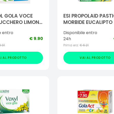
L GOLA VOCE
ESI PROPOLAID PASTI
ZUCCHERO LIMONE
MORBIDE EUCALIPTO
AMELLE
e entro
Disponibile entro
€
9.90
24h
8.91
Prima era:
€
6.21
I AL PRODOTTO
VAI AL PRODOTTO