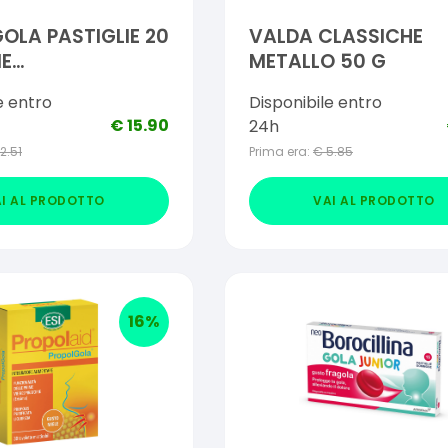
OLA PASTIGLIE 20
VALDA CLASSICHE
IE
METALLO 50 G
ERSIBILI GUSTO
e entro
Disponibile entro
€
15.90
24h
12.51
Prima era:
€
5.85
I AL PRODOTTO
VAI AL PRODOTTO
16
%