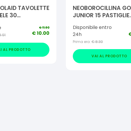
POLAID TAVOLETTE
NEOBOROCILLINA GO
ELE 30
JUNIOR 15 PASTIGLIE
TTE
GUSTO FRAGOLA
Disponibile entro
e
€
11.90
€
10.00
24h
8.91
Prima era:
€
8.30
I AL PRODOTTO
VAI AL PRODOTTO