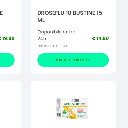
E
DROSEFLU 10 BUSTINE 15
ML
Disponibile entro
€
19.80
€
14.90
24h
Prima era:
€
13.41
VAI AL PRODOTTO