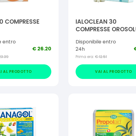
30 COMPRESSE
IALOCLEAN 30
COMPRESSE OROSOLU
1,2 G
e entro
Disponibile entro
€
26.20
24h
23.39
Prima era:
€
12.51
I AL PRODOTTO
VAI AL PRODOTTO