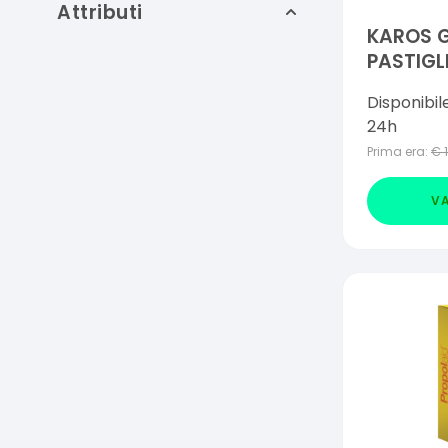
Attributi
KAROS G
PASTIGL
ORODISP
Disponibil
LIMONE
24h
Prima era:
€
VA