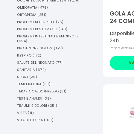
OCCHI STANCHI E ARROSSATI
(
278
)
OMEOPATIA
(
478
)
GOLA AC
ORTOPEDIA
(
251
)
24 COM
PROBLEMI DELLA PELLE
(
76
)
OROSOLU
PROBLEMI DI STOMACO
(
149
)
Disponibil
PROBLEMI INTESTINALI E EMORROIDI
24h
(
694
)
Prima era:
€
PROTEZIONE SOLARE
(
155
)
RESPIRO
(
172
)
VA
SALUTE DEL NEONATO
(
77
)
SANITARIA
(
674
)
SPORT
(
39
)
TEMPERATURA
(
30
)
TERAPIA CALDO/FREDDO
(
31
)
TEST E ANALISI
(
39
)
TRAUMI E DOLORI
(
351
)
VISTA
(
11
)
VITA DI COPPIA
(
100
)