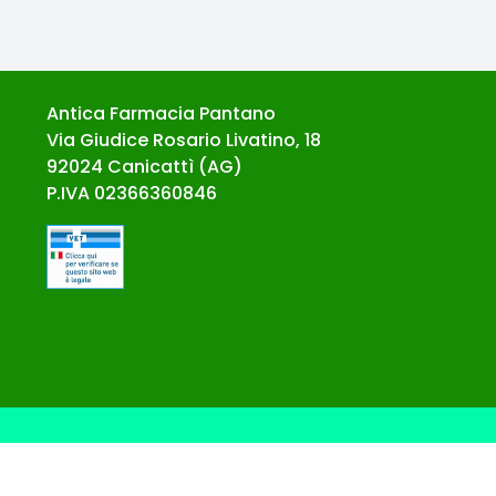
Antica Farmacia Pantano
Via Giudice Rosario Livatino, 18
92024
Canicattì
(
AG
)
P.IVA
02366360846
© Ecommerce Farmacie