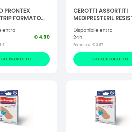
O PRONTEX
CEROTTI ASSORTITI
TRIP FORMATO
MEDIPRESTERIL RESIS
 ASTUCCIO 10
20 PEZZI
e entro
Disponibile entro
€
4.90
24h
4.41
Prima era:
€
3.87
I AL PRODOTTO
VAI AL PRODOTTO