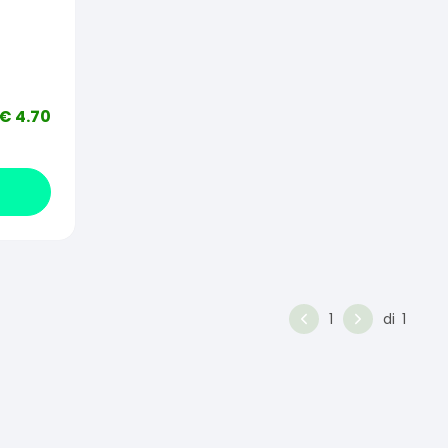
20
€
4.70
1
di
1