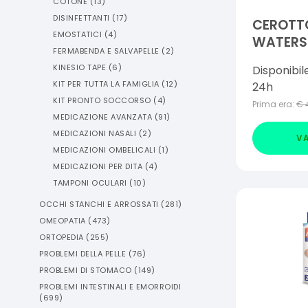
COTONE
(
13
)
DISINFETTANTI
(
17
)
CEROTT
EMOSTATICI
(
4
)
WATERS
FERMABENDA E SALVAPELLE
(
2
)
GRANDE
KINESIO TAPE
(
6
)
Disponibil
PEZZI
KIT PER TUTTA LA FAMIGLIA
(
12
)
24h
KIT PRONTO SOCCORSO
(
4
)
Prima era:
€
MEDICAZIONE AVANZATA
(
91
)
MEDICAZIONI NASALI
(
2
)
VA
MEDICAZIONI OMBELICALI
(
1
)
MEDICAZIONI PER DITA
(
4
)
TAMPONI OCULARI
(
10
)
OCCHI STANCHI E ARROSSATI
(
281
)
OMEOPATIA
(
473
)
ORTOPEDIA
(
255
)
PROBLEMI DELLA PELLE
(
76
)
PROBLEMI DI STOMACO
(
149
)
PROBLEMI INTESTINALI E EMORROIDI
(
699
)