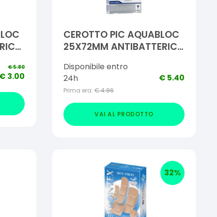
BLOC
CEROTTO PIC AQUABLOC
RICO
25X72MM ANTIBATTERICO
10 PEZZI
Disponibile entro
€
5.80
€
3.00
€
5.40
24h
Prima era:
€
4.86
VAI AL PRODOTTO
32
%