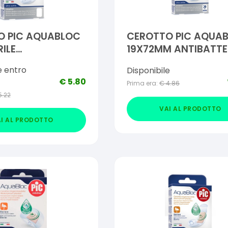
O PIC AQUABLOC
CEROTTO PIC AQUA
RILE
19X72MM ANTIBATTE
TERICO 5 PEZZI
20 PEZZI
e entro
Disponibile
€
5.80
Prima era:
€
4.86
5.22
VAI AL PRODOTTO
I AL PRODOTTO