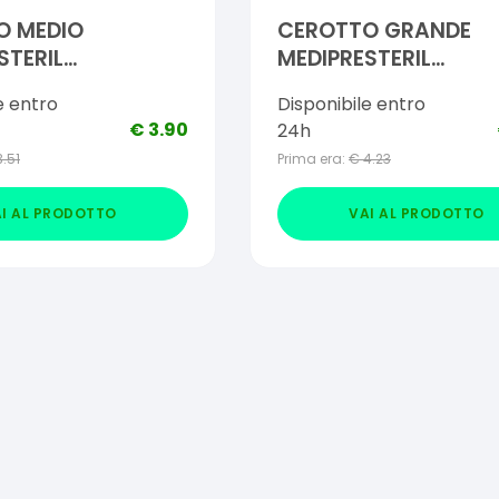
O MEDIO
CEROTTO GRANDE
STERIL
MEDIPRESTERIL
NTE 7X2CM 20
RESISTENTE 7X3CM 
e entro
Disponibile entro
PEZZI
€
3.90
24h
3.51
Prima era:
€
4.23
I AL PRODOTTO
VAI AL PRODOTTO