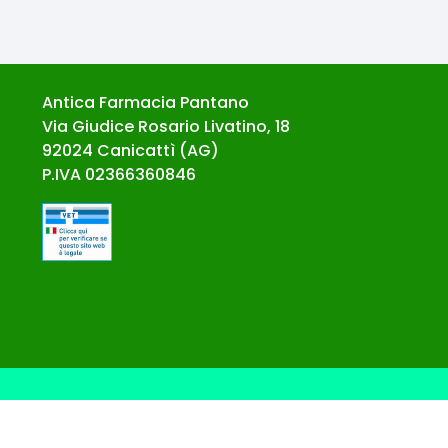
Antica Farmacia Pantano
Via Giudice Rosario Livatino, 18
92024
Canicattì
(
AG
)
P.IVA
02366360846
© Ecommerce Farmacie