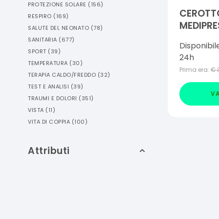
PROTEZIONE SOLARE
(
156
)
CEROTT
RESPIRO
(
169
)
MEDIPRE
SALUTE DEL NEONATO
(
78
)
RESISTE
SANITARIA
(
677
)
Disponibil
PEZZI
SPORT
(
39
)
24h
TEMPERATURA
(
30
)
Prima era:
€
TERAPIA CALDO/FREDDO
(
32
)
TEST E ANALISI
(
39
)
VA
TRAUMI E DOLORI
(
351
)
VISTA
(
11
)
VITA DI COPPIA
(
100
)
Attributi