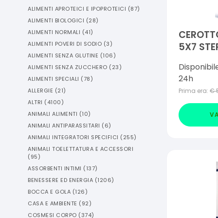
ALIMENTI APROTEICI E IPOPROTEICI
(
87
)
ALIMENTI BIOLOGICI
(
28
)
ALIMENTI NORMALI
(
41
)
CEROTT
ALIMENTI POVERI DI SODIO
(
3
)
5X7 STE
ALIMENTI SENZA GLUTINE
(
106
)
ANTIBAT
Disponibil
ALIMENTI SENZA ZUCCHERO
(
23
)
24h
ALIMENTI SPECIALI
(
78
)
ALLERGIE
(
21
)
Prima era:
€
ALTRI
(
4100
)
ANIMALI ALIMENTI
(
10
)
VA
ANIMALI ANTIPARASSITARI
(
6
)
ANIMALI INTEGRATORI SPECIFICI
(
255
)
ANIMALI TOELETTATURA E ACCESSORI
(
95
)
ASSORBENTI INTIMI
(
137
)
BENESSERE ED ENERGIA
(
1206
)
BOCCA E GOLA
(
126
)
CASA E AMBIENTE
(
92
)
COSMESI CORPO
(
374
)