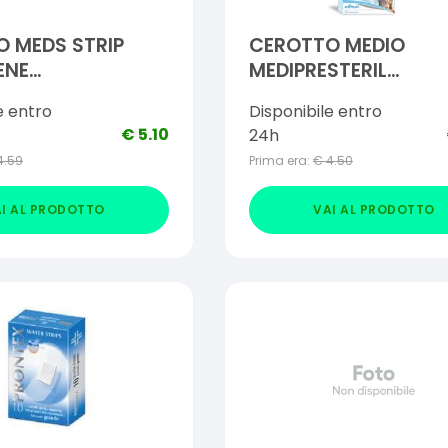
 MEDS STRIP
CEROTTO MEDIO
ENE
MEDIPRESTERIL
RGENICO MEDIO
IMPERMEABILE 7X2C
e entro
Disponibile entro
PEZZI
€
5.10
24h
4.59
Prima era:
€
4.50
I AL PRODOTTO
VAI AL PRODOTTO