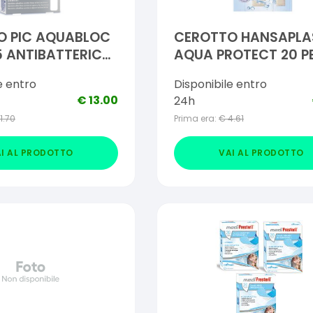
O PIC AQUABLOC
CEROTTO HANSAPLA
 ANTIBATTERICO
AQUA PROTECT 20 PE
e entro
Disponibile entro
€
13.00
24h
11.70
Prima era:
€
4.61
I AL PRODOTTO
VAI AL PRODOTTO