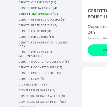
CEROTTI CLASSICI TNT
(
12
)
CEROTTI DOPPIA AZIONE
(
4
)
CEROTTO
CEROTTI IMPERMEABILI
(
17
)
POLIETIL
CEROTTI IN STRISCE CLASSICI
(
6
)
IPOALLE
CEROTTI IN STRISCE TNT
(
7
)
Disponibil
20 PEZZI
CEROTTI ORTOTTICI
(
3
)
24h
CEROTTI PER SUTURA
(
14
)
Prima era:
€
CEROTTI POST OPERATORI CLASSICI
(
30
)
VA
CEROTTI POST OPERATORI
IMPERMEABILI
(
10
)
CEROTTI ROCCHETTO CLASSICO
(
8
)
CEROTTI ROCCHETTO SETA
(
17
)
CEROTTI ROCCHETTO TNT
(
10
)
CEROTTI SPRAY
(
1
)
CICATRIZZANTI
(
63
)
COMPRESSE DI GARZA
(
18
)
COMPRESSE DI GARZA A PESO
(
9
)
COMPRESSE DI GARZA IN TNT
(
26
)