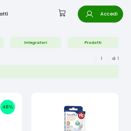
atti
Accedi
Integratori
Prodotti
1
di
1
48
%