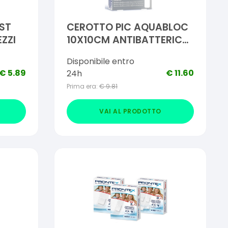
ST
CEROTTO PIC AQUABLOC
ZZI
10X10CM ANTIBATTERICO
5 PEZZI
Disponibile entro
€
5.89
€
11.60
24h
Prima era:
€
9.81
VAI AL PRODOTTO