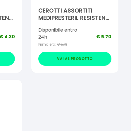
CEROTTI ASSORTITI
TENTI
MEDIPRESTERIL RESISTENTI
40 PEZZI
Disponibile entro
€
4.30
€
5.70
24h
Prima era:
€
5.13
VAI AL PRODOTTO