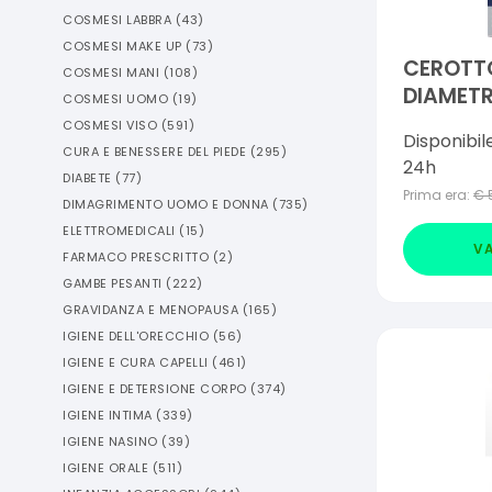
COSMESI LABBRA
(
43
)
COSMESI MAKE UP
(
73
)
CEROTT
COSMESI MANI
(
108
)
DIAMETR
COSMESI UOMO
(
19
)
PEZZI
COSMESI VISO
(
591
)
Disponibil
CURA E BENESSERE DEL PIEDE
(
295
)
24h
DIABETE
(
77
)
Prima era:
€
DIMAGRIMENTO UOMO E DONNA
(
735
)
ELETTROMEDICALI
(
15
)
VA
FARMACO PRESCRITTO
(
2
)
GAMBE PESANTI
(
222
)
GRAVIDANZA E MENOPAUSA
(
165
)
IGIENE DELL'ORECCHIO
(
56
)
IGIENE E CURA CAPELLI
(
461
)
IGIENE E DETERSIONE CORPO
(
374
)
IGIENE INTIMA
(
339
)
IGIENE NASINO
(
39
)
IGIENE ORALE
(
511
)