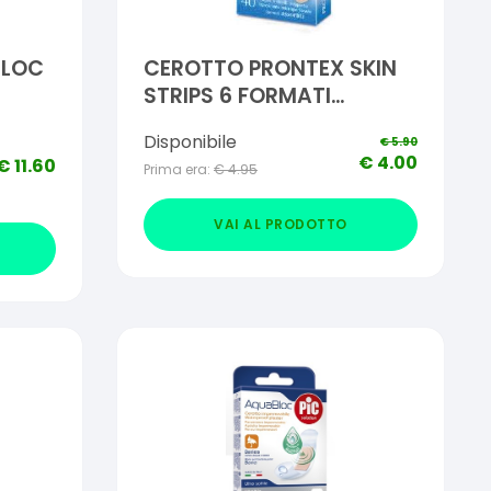
BLOC
CEROTTO PRONTEX SKIN
STRIPS 6 FORMATI
ZZI
ASSORTITI ASTUCCIO 40
Disponibile
€
5.90
PEZZI
€
4.00
€
11.60
Prima era:
€
4.95
VAI AL PRODOTTO