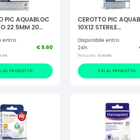
O PIC AQUABLOC
CEROTTO PIC AQUA
O 22 5MM 20
10X12 STERILE
ANTIBATTERICO 5 PE
e entro
Disponibile entro
€
5.60
24h
5.04
Prima era:
€
10.44
I AL PRODOTTO
VAI AL PRODOTTO