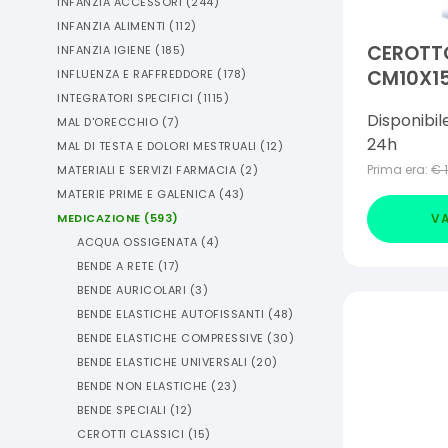
INFANZIA ACCESSORI
(
244
)
INFANZIA ALIMENTI
(
112
)
CEROTT
INFANZIA IGIENE
(
185
)
CM10X15
INFLUENZA E RAFFREDDORE
(
178
)
INTEGRATORI SPECIFICI
(
1115
)
5 PEZZI
Disponibil
MAL D'ORECCHIO
(
7
)
24h
MAL DI TESTA E DOLORI MESTRUALI
(
12
)
Prima era:
€
MATERIALI E SERVIZI FARMACIA
(
2
)
MATERIE PRIME E GALENICA
(
43
)
VA
MEDICAZIONE
(
593
)
ACQUA OSSIGENATA
(
4
)
BENDE A RETE
(
17
)
BENDE AURICOLARI
(
3
)
BENDE ELASTICHE AUTOFISSANTI
(
48
)
BENDE ELASTICHE COMPRESSIVE
(
30
)
BENDE ELASTICHE UNIVERSALI
(
20
)
BENDE NON ELASTICHE
(
23
)
BENDE SPECIALI
(
12
)
CEROTTI CLASSICI
(
15
)