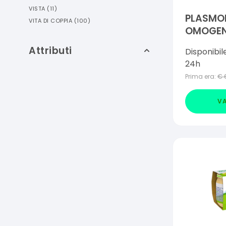
VISTA
(
11
)
PLASMO
VITA DI COPPIA
(
100
)
OMOGENE
120 G X 
Attributi
Disponibil
24h
Prima era:
€
VA