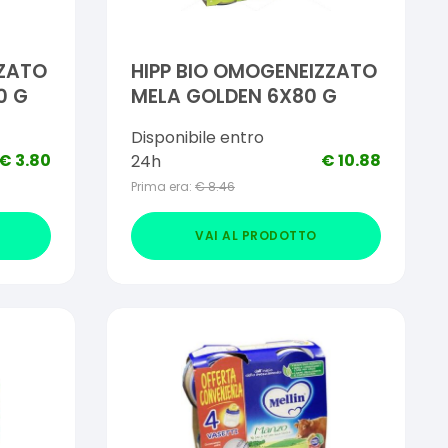
ZZATO
HIPP BIO OMOGENEIZZATO
0 G
MELA GOLDEN 6X80 G
Disponibile entro
€
3.80
€
10.88
24h
Prima era:
€
8.46
VAI AL PRODOTTO