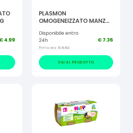
ATO
PLASMON
 G
OMOGENEIZZATO MANZO
120 G X 2 PEZZI
Disponibile entro
€
4.99
€
7.36
24h
Prima era:
€
6.62
VAI AL PRODOTTO