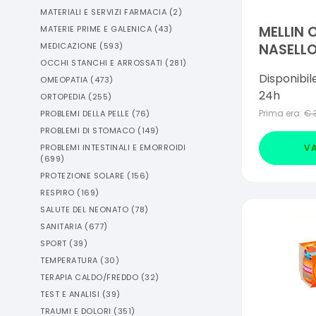
MATERIALI E SERVIZI FARMACIA
(
2
)
MELLIN
MATERIE PRIME E GALENICA
(
43
)
NASELLO
MEDICAZIONE
(
593
)
OCCHI STANCHI E ARROSSATI
(
281
)
Disponibil
OMEOPATIA
(
473
)
24h
ORTOPEDIA
(
255
)
Prima era:
€
PROBLEMI DELLA PELLE
(
76
)
PROBLEMI DI STOMACO
(
149
)
VA
PROBLEMI INTESTINALI E EMORROIDI
(
699
)
PROTEZIONE SOLARE
(
156
)
RESPIRO
(
169
)
SALUTE DEL NEONATO
(
78
)
SANITARIA
(
677
)
SPORT
(
39
)
TEMPERATURA
(
30
)
TERAPIA CALDO/FREDDO
(
32
)
TEST E ANALISI
(
39
)
TRAUMI E DOLORI
(
351
)