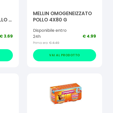
MELLIN OMOGENEIZZATO
LO 3
POLLO 4X80 G
Disponibile entro
€
3.69
€
4.99
24h
Prima era:
€
4.49
VAI AL PRODOTTO