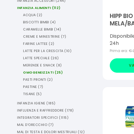
INFANZIA ACCESSORI
(
244
)
INFANZIA ALIMENTI
(
112
)
HIPP BI
ACQUA
(
2
)
MELA/B
BISCOTTI BIMBI
(
4
)
CARAMELLE BIMBI
(
14
)
Disponibil
CREME E MINESTRINE
(
7
)
24h
FARINE LATTEE
(
2
)
Prima era:
€
LATTE PER LA CRESCITA
(
10
)
LATTE SPECIALE
(
26
)
VA
MERENDE E SNACK
(
8
)
OMOGENEIZZATI
(
25
)
PASTI PRONTI
(
2
)
PASTINE
(
7
)
TISANE
(
5
)
INFANZIA IGIENE
(
185
)
INFLUENZA E RAFFREDDORE
(
178
)
INTEGRATORI SPECIFICI
(
1115
)
MAL D'ORECCHIO
(
7
)
MAL DI TESTA E DOLORI MESTRUALI
(
12
)