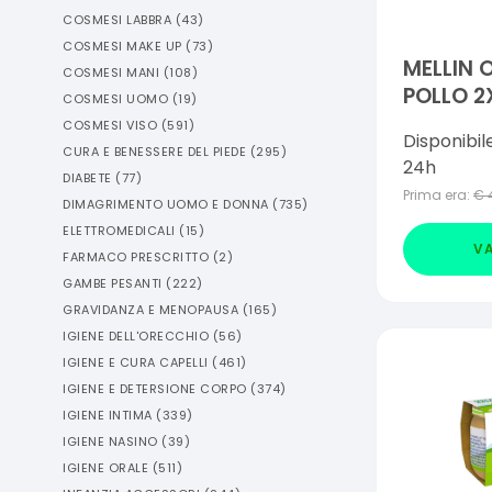
COSMESI LABBRA
(
43
)
COSMESI MAKE UP
(
73
)
MELLIN
COSMESI MANI
(
108
)
POLLO 2
COSMESI UOMO
(
19
)
COSMESI VISO
(
591
)
Disponibil
CURA E BENESSERE DEL PIEDE
(
295
)
24h
DIABETE
(
77
)
Prima era:
€
DIMAGRIMENTO UOMO E DONNA
(
735
)
ELETTROMEDICALI
(
15
)
VA
FARMACO PRESCRITTO
(
2
)
GAMBE PESANTI
(
222
)
GRAVIDANZA E MENOPAUSA
(
165
)
IGIENE DELL'ORECCHIO
(
56
)
IGIENE E CURA CAPELLI
(
461
)
IGIENE E DETERSIONE CORPO
(
374
)
IGIENE INTIMA
(
339
)
IGIENE NASINO
(
39
)
IGIENE ORALE
(
511
)