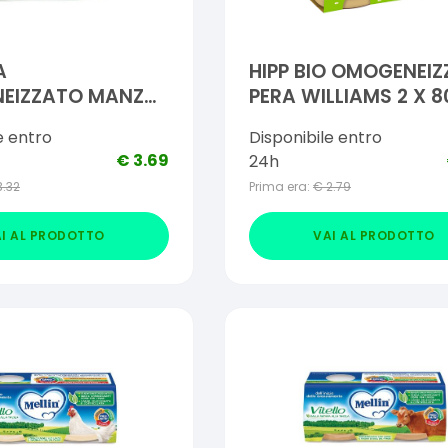
A
HIPP BIO OMOGENEI
EIZZATO MANZO
PERA WILLIAMS 2 X 8
80 G
e entro
Disponibile entro
€
3.69
24h
3.32
Prima era:
€
2.79
I AL PRODOTTO
VAI AL PRODOTTO