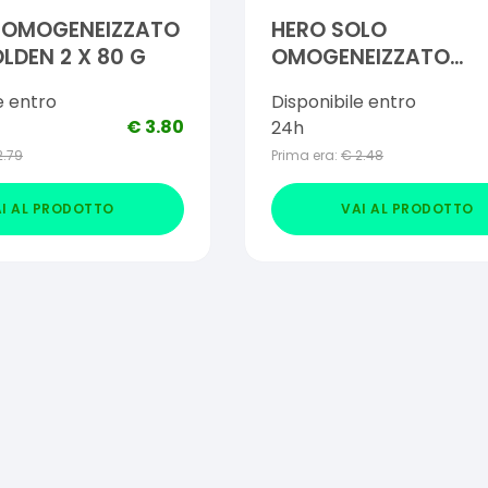
O OMOGENEIZZATO
HERO SOLO
LDEN 2 X 80 G
OMOGENEIZZATO
ZUCCHINE LENTICCHI
e entro
Disponibile entro
TACCHINO 100% BIO
€
3.80
24h
2.79
Prima era:
€
2.48
I AL PRODOTTO
VAI AL PRODOTTO