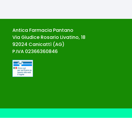
Antica Farmacia Pantano
Via Giudice Rosario Livatino, 18
92024
Canicattì
(
AG
)
P.IVA
02366360846
© Ecommerce Farmacie