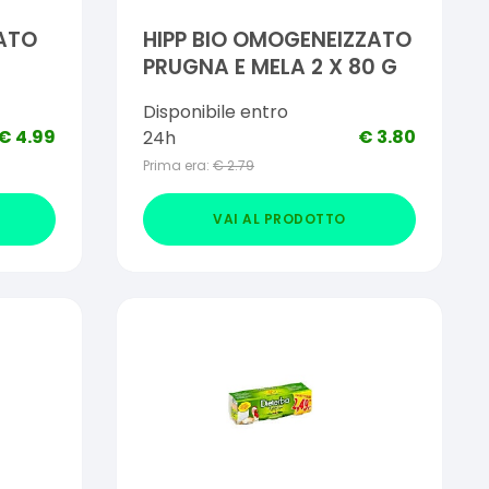
ATO
HIPP BIO OMOGENEIZZATO
PRUGNA E MELA 2 X 80 G
Disponibile entro
€
4.99
€
3.80
24h
Prima era:
€
2.79
VAI AL PRODOTTO