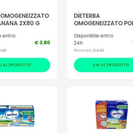
O OMOGENEIZZATO
DIETERBA
ANANA 2X80 G
OMOGENEIZZATO POL
PEZZI 80 G
e entro
Disponibile entro
€
3.80
24h
3.38
Prima era:
€
3.32
I AL PRODOTTO
VAI AL PRODOTTO