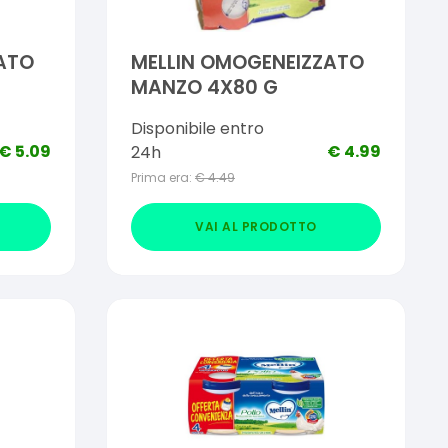
ATO
MELLIN OMOGENEIZZATO
MANZO 4X80 G
Disponibile entro
€
5.09
€
4.99
24h
Prima era:
€
4.49
VAI AL PRODOTTO