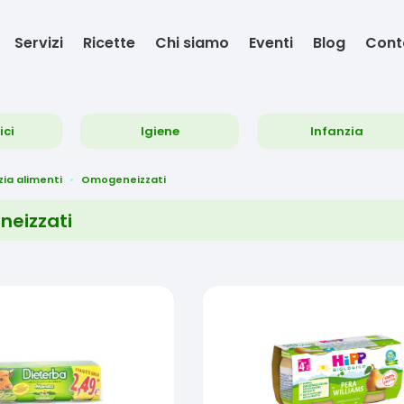
Servizi
Ricette
Chi siamo
Eventi
Blog
Cont
ici
Igiene
Infanzia
zia alimenti
Omogeneizzati
eizzati