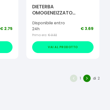
DIETERBA
OMOGENEIZZATO
E
TACCHINO 3 PEZZI 80 G
Disponibile entro
 190G
€
2.75
€
3.69
24h
Prima era:
€
3.32
VAI AL PRODOTTO
1
di
2