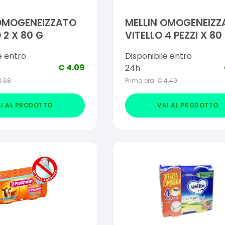
 OMOGENEIZZATO
MELLIN OMOGENEIZZ
 2 X 80 G
VITELLO 4 PEZZI X 80
e entro
Disponibile entro
€
4.09
24h
3.68
Prima era:
€
4.49
I AL PRODOTTO
VAI AL PRODOTTO