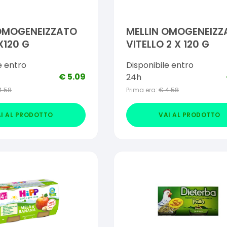
 OMOGENEIZZATO
MELLIN OMOGENEIZZ
X120 G
VITELLO 2 X 120 G
e entro
Disponibile entro
€
5.09
24h
4.58
Prima era:
€
4.58
I AL PRODOTTO
VAI AL PRODOTTO