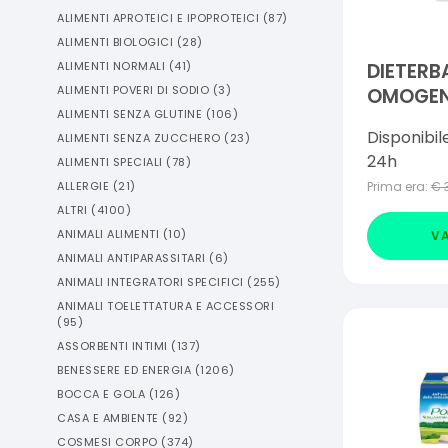
ALIMENTI APROTEICI E IPOPROTEICI
(
87
)
ALIMENTI BIOLOGICI
(
28
)
ALIMENTI NORMALI
(
41
)
DIETERB
ALIMENTI POVERI DI SODIO
(
3
)
OMOGEN
ALIMENTI SENZA GLUTINE
(
106
)
3 PEZZI 
Disponibil
ALIMENTI SENZA ZUCCHERO
(
23
)
24h
ALIMENTI SPECIALI
(
78
)
ALLERGIE
(
21
)
Prima era:
€
ALTRI
(
4100
)
ANIMALI ALIMENTI
(
10
)
VA
ANIMALI ANTIPARASSITARI
(
6
)
ANIMALI INTEGRATORI SPECIFICI
(
255
)
ANIMALI TOELETTATURA E ACCESSORI
(
95
)
ASSORBENTI INTIMI
(
137
)
BENESSERE ED ENERGIA
(
1206
)
BOCCA E GOLA
(
126
)
CASA E AMBIENTE
(
92
)
COSMESI CORPO
(
374
)