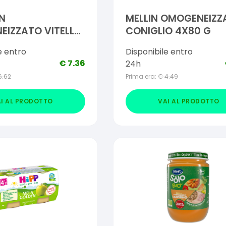
N
MELLIN OMOGENEIZZ
IZZATO VITELLO
CONIGLIO 4X80 G
2 PEZZI
e entro
Disponibile entro
€
7.36
24h
6.62
Prima era:
€
4.49
I AL PRODOTTO
VAI AL PRODOTTO